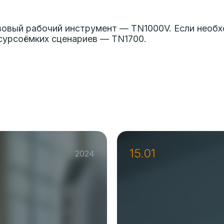
азовый рабочий инструмент — TN1000V. Если необ
сурсоёмких сценариев — TN1700.
15.01
2024