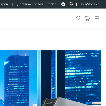
тнером
Доставка и оплата
tonk.ru
asia@tonk.kg