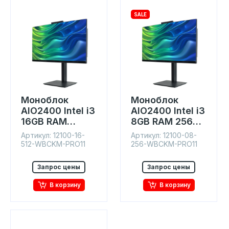
SALE
Моноблок
Моноблок
AIO2400 Intel i3
AIO2400 Intel i3
16GB RAM
8GB RAM 256GB
512GB SSD IPS
SSD IPS 23.8"
Артикул: 12100-16-
Артикул: 12100-08-
23.8" Win11
Win11
512-WBCKM-PRO11
256-WBCKM-PRO11
Запрос цены
Запрос цены
В корзину
В корзину