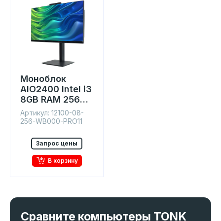
Моноблок
AIO2400 Intel i3
8GB RAM 256GB
SSD IPS 23.8"
Артикул: 12100-08-
Win11
256-WB000-PRO11
Запрос цены
В корзину
Сравните компьютеры TONK