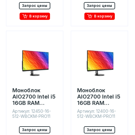
Запрос цены
Запрос цены
В корзину
В корзину
Моноблок
Моноблок
AIO2700 Intel i5
AIO2700 Intel i5
16GB RAM
16GB RAM
512GB SSD IPS
512GB SSD IPS
Артикул: 12450-16-
Артикул: 12400-16-
27" Win11
27" Win11
512-WBCKM-PRO11
512-WBCKM-PRO11
Запрос цены
Запрос цены