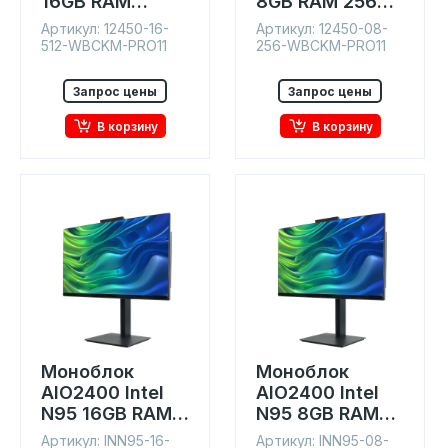
16GB RAM
8GB RAM 256GB
512GB SSD IPS
SSD IPS 23.8"
Артикул: 12450-16-
Артикул: 12450-08-
23.8" Win11
Win11
512-WBCKM-PRO11
256-WBCKM-PRO11
Запрос цены
Запрос цены
В корзину
В корзину
Моноблок
Моноблок
AIO2400 Intel
AIO2400 Intel
N95 16GB RAM
N95 8GB RAM
512GB SSD IPS
256GB SSD IPS
Артикул: INN95-16-
Артикул: INN95-08-