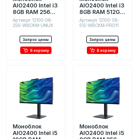
AIO2400 Intel i3
AIO2400 Intel i3
8GB RAM 256GB
8GB RAM 512GB
SSD IPS 23.8"
SSD IPS 23.8"
Артикул: 12100-08-
Артикул: 12100-08-
Win11
Win11
256-WBCKM-LINUX
512-WBCKM-PRO11
Запрос цены
Запрос цены
В корзину
В корзину
Моноблок
Моноблок
AIO2400 Intel i5
AIO2400 Intel i5