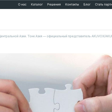
О нас
Каталог
Решения
Контакты
Блог
Стать пар
Центральной Азии. Тонк Азия — официальный представитель AKUVOX/AK