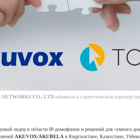
 NETWORKS CO., LTD
объявила о стратегическом партнёрстве
ировой лидер в области IP-домофонии и решений для «умного дом
ешений
AKUVOX/AKUBELA
в Кыргызстане, Казахстане, Узбек