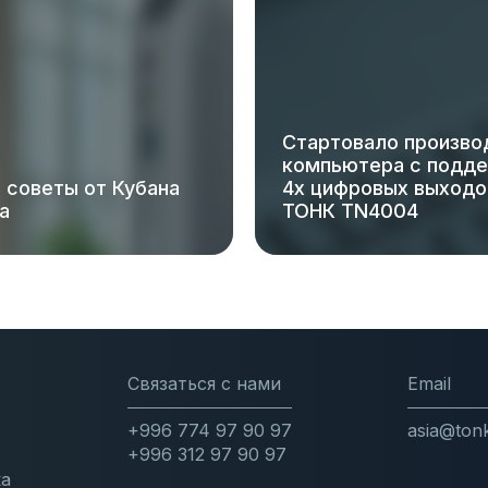
Стартовало произво
компьютера с подд
 советы от Кубана
4х цифровых выход
а
ТОНК TN4004
Связаться с нами
Email
+996 774 97 90 97
asia@ton
+996 312 97 90 97
ка