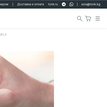
тнером
Доставка и оплата
tonk.ru
asia@tonk.kg
UBELA