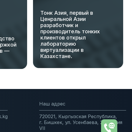
Тонк Азия, первый в
Ценральной Азии
разработчик и
производитель тонких
клиентов открыл
дство
лабораторию
ержкой
виртуализации в
ов —
Казахстане.
Наш адрес
k.kg
720021, Кыргызская Республика,
г. Бишкек, ул. Усенбаева, 2, секция
VII