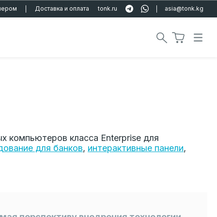
тнером
Доставка и оплата
tonk.ru
asia@tonk.kg
х компьютеров класса Enterprise для
дование для банков
,
интерактивные панели
,
мая перспективу внедрения технологии