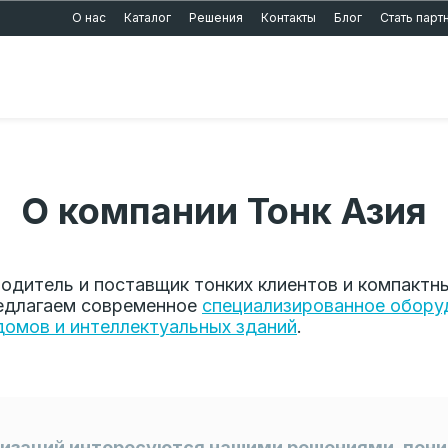
О нас
Каталог
Решения
Контакты
Блог
Стать пар
О компании Тонк Азия
одитель и поставщик тонких клиентов и компактны
едлагаем современное
специализированное обору
домов и интеллектуальных зданий
.
низаций интересуются нашими решениями, пони