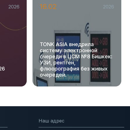
16.02
2026
2026
TONK ASIA внедрила
систему электронной
очереди в ЦСМ №8 Бишкек:
УЗИ, рентген,
26
флюорография без живых
очередей.
Наш адрес