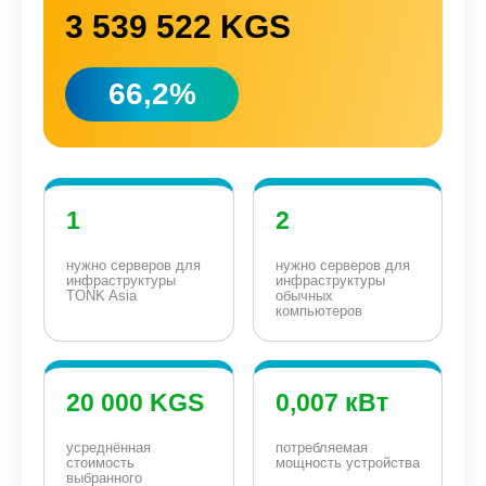
3 539 522 KGS
66,2%
1
2
нужно серверов для
нужно серверов для
инфраструктуры
инфраструктуры
TONK Asia
обычных
компьютеров
20 000 KGS
0,007 кВт
усреднённая
потребляемая
стоимость
мощность устройства
выбранного