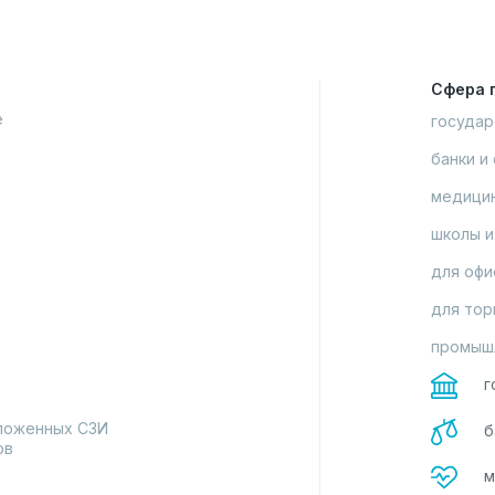
Сфера 
е
государ
банки и 
медицин
школы и
для офис
для тор
промышл
г
ложенных СЗИ
б
ов
м