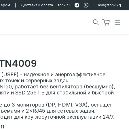
тнером
Доставка и оплата
tonk.ru
asia@tonk.kg
 TN4009
(USFF) - надежное и энергоэффективное
х точек и серверных задач.
N150, работает без вентилятора (бесшумно),
мяти и SSD 256 ГБ для стабильной и быстрой
 до 3 мониторов (DP, HDMI, VGA), оснащён
зъёмами и 2×RJ45 для сетевых задач.
ходит для круглосуточной эксплуатации 24/7.
11