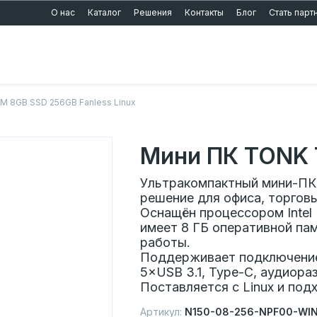
О нас
Каталог
Решения
Контакты
Блог
Стать пар
M 8GB SSD 256GB Fanless Linux
Мини ПК TONK
Ультракомпактный мини-ПК 
решение для офиса, торговы
Оснащён процессором Intel 
имеет 8 ГБ оперативной па
работы.
Поддерживает подключение
5×USB 3.1, Type-C, аудиора
Поставляется с Linux и под
Артикул:
N150-08-256-NPF00-WIN