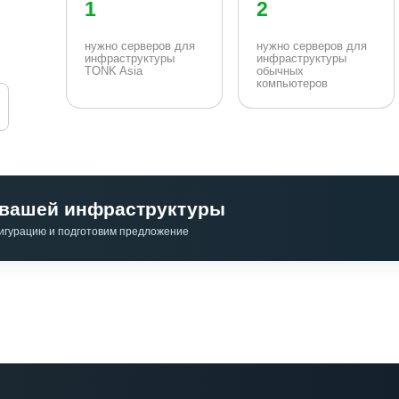
1
2
нужно серверов для
нужно серверов для
инфраструктуры
инфраструктуры
TONK Asia
обычных
компьютеров
я вашей инфраструктуры
игурацию и подготовим предложение