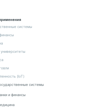
применения
ственные системы

финансы

а

 университеты

а

говли

енность (IoT)
осударственные системы
анки и финансы
едицина