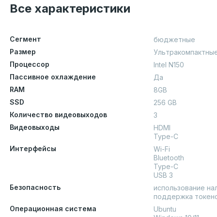
Все характеристики
Сегмент
бюджетные
Размер
Ультракомпактны
Процессор
Intel N150
Пассивное охлаждение
Да
RAM
8GB
SSD
256 GB
Количество видеовыходов
3
Видеовыходы
HDMI
Type-C
Интерфейсы
Wi-Fi
Bluetooth
Type-C
USB 3
Безопасность
использование на
поддержка токен
Операционная система
Ubuntu