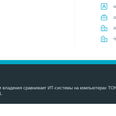
ш
д
д
п
ти владения сравнивает ИТ-системы на компьютерах TO
1.