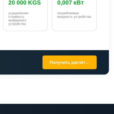
20 000 KGS
0,007 кВт
усреднённая
потребляемая
стоимость
мощность устройства
выбранного
устройства
Получить расчёт
→